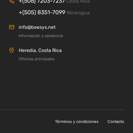
+(506) 7203-7237
Costa Rica
+(505) 8351-7099
Nicaragua
info@beesys.net
Información y asistencia
Heredia, Costa Rica
Oficinas principales
Términos y condiciones
Contacto