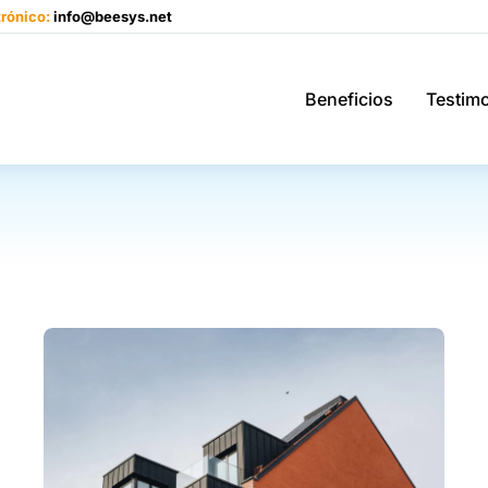
trónico:
info@beesys.net
Beneficios
Testim